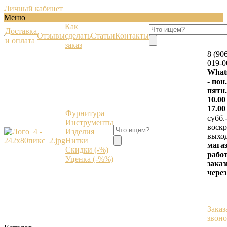
Личный кабинет
Меню
Как
Доставка
Отзывы
сделать
Статьи
Контакты
и оплата
заказ
8 (90
019-0
What
- пон.
пятн.
10.00
17.00
Фурнитура
субб.
Инструменты
воскр.
Изделия
выхо
Нитки
мага
Скидки (-%)
работ
Уценка (-%%)
зака
через
Заказ
звон