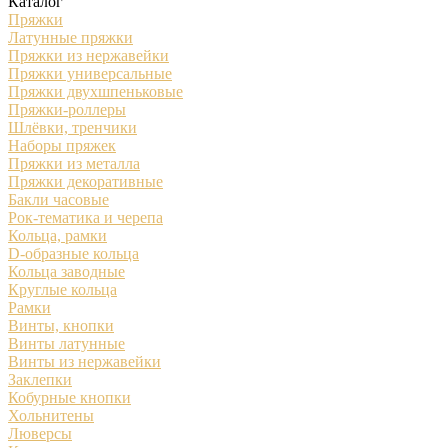
Каталог
Пряжки
Латунные пряжки
Пряжки из нержавейки
Пряжки универсальные
Пряжки двухшпеньковые
Пряжки-роллеры
Шлёвки, тренчики
Наборы пряжек
Пряжки из металла
Пряжки декоративные
Бакли часовые
Рок-тематика и черепа
Кольца, рамки
D-образные кольца
Кольца заводные
Круглые кольца
Рамки
Винты, кнопки
Винты латунные
Винты из нержавейки
Заклепки
Кобурные кнопки
Хольнитены
Люверсы