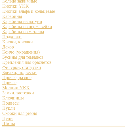
Кольца зажимные
Кнопки YKK
Кнопки альфа и кольцевые
Карабины
Карабины из латуни
Карабины из нержавейки
Карабины из металла
Подковки
Крюки, крючки
Декор
Кончо (украшения)
Бусины для темляков
Крепления для браслетов
Фигурки, статуэтки
Брелки, подвески
Прочее, разное
Прочее
Молнии YKK
Замки, застежки
Ключницы
Подвесы
Пукли
Скобки для ремня
Цепи
Шипы