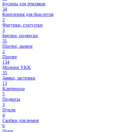
Бусины для темляков
34
Крепления для браслетов
2
Фигурки, статуэтки
3
Брелки, подвески
31
Прочее, разное
2
Прочее
134
Молнии YKK
35
Замки, застежки
13
Ключницы
5
Подвесы
3
Пукли
4
Скобки для ремня
6
Цепи