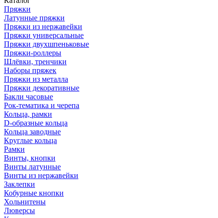
Каталог
Пряжки
Латунные пряжки
Пряжки из нержавейки
Пряжки универсальные
Пряжки двухшпеньковые
Пряжки-роллеры
Шлёвки, тренчики
Наборы пряжек
Пряжки из металла
Пряжки декоративные
Бакли часовые
Рок-тематика и черепа
Кольца, рамки
D-образные кольца
Кольца заводные
Круглые кольца
Рамки
Винты, кнопки
Винты латунные
Винты из нержавейки
Заклепки
Кобурные кнопки
Хольнитены
Люверсы