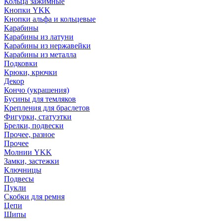
Кольца зажимные
Кнопки YKK
Кнопки альфа и кольцевые
Карабины
Карабины из латуни
Карабины из нержавейки
Карабины из металла
Подковки
Крюки, крючки
Декор
Кончо (украшения)
Бусины для темляков
Крепления для браслетов
Фигурки, статуэтки
Брелки, подвески
Прочее, разное
Прочее
Молнии YKK
Замки, застежки
Ключницы
Подвесы
Пукли
Скобки для ремня
Цепи
Шипы