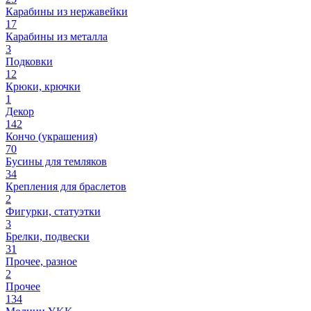
Карабины из нержавейки
17
Карабины из металла
3
Подковки
12
Крюки, крючки
1
Декор
142
Кончо (украшения)
70
Бусины для темляков
34
Крепления для браслетов
2
Фигурки, статуэтки
3
Брелки, подвески
31
Прочее, разное
2
Прочее
134