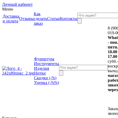
Личный кабинет
Меню
Как
Доставка
Отзывы
сделать
Статьи
Контакты
и оплата
заказ
8 (90
019-0
What
- пон.
пятн.
10.00
17.00
Фурнитура
субб.
Инструменты
воскр.
Изделия
выхо
Нитки
мага
Скидки (-%)
работ
Уценка (-%%)
зака
через
Заказ
звон