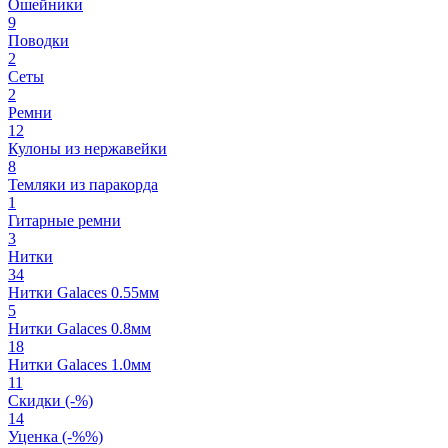
Ошейники
9
Поводки
2
Сеты
2
Ремни
12
Кулоны из нержавейки
8
Темляки из паракорда
1
Гитарные ремни
3
Нитки
34
Нитки Galaces 0.55мм
5
Нитки Galaces 0.8мм
18
Нитки Galaces 1.0мм
11
Скидки (-%)
14
Уценка (-%%)