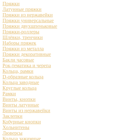
Пряжки
Латунные пряжки
Пряжки из нержавейки
Пряжки универсальные
Пряжки двухшпеньковые
Пряжки-роллеры
Шлёвки, тренчики
Наборы пряжек
Пряжки из металла
Пряжки декоративные
Бакли часовые
Рок-тематика и черепа
Кольца, рамки
D-образные кольца
Кольца заводные
Круглые кольца
Рамки
Винты, кнопки
Винты латунные
Винты из нержавейки
Заклепки
Кобурные кнопки
Хольнитены
Люверсы
Кольца зажимные