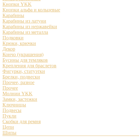
Кнопки YKK
Кнопки альфа и кольцевые
Карабины
Карабины из латуни
Карабины из нержавейки
Карабины из металла
Подковки
Крюки, крючки
Декор
Кончо (украшения)
Бусины для темляков
Крепления для браслетов
Фигурки, статуэтки
Брелки, подвески
Прочее, разное
Прочее
Молнии YKK
Замки, застежки
Ключницы
Подвесы
Пукли
Скобки для ремня
Цепи
Шипы