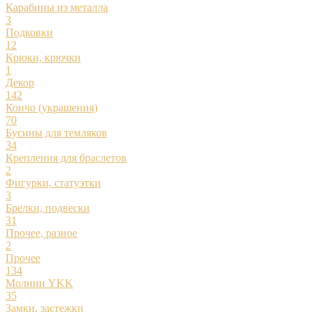
Карабины из металла
3
Подковки
12
Крюки, крючки
1
Декор
142
Кончо (украшения)
70
Бусины для темляков
34
Крепления для браслетов
2
Фигурки, статуэтки
3
Брелки, подвески
31
Прочее, разное
2
Прочее
134
Молнии YKK
35
Замки, застежки