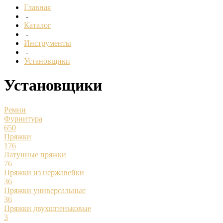
Главная
-
Каталог
-
Инструменты
-
Установщики
Установщики
Ремни
Фурнитура
650
Пряжки
176
Латунные пряжки
76
Пряжки из нержавейки
36
Пряжки универсальные
36
Пряжки двухшпеньковые
3