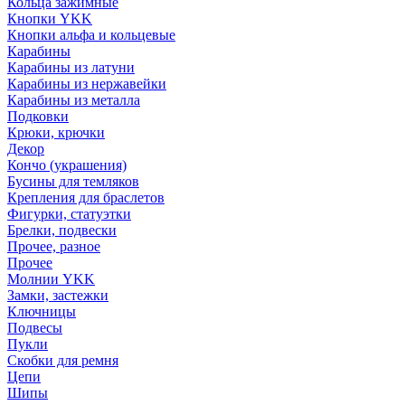
Кольца зажимные
Кнопки YKK
Кнопки альфа и кольцевые
Карабины
Карабины из латуни
Карабины из нержавейки
Карабины из металла
Подковки
Крюки, крючки
Декор
Кончо (украшения)
Бусины для темляков
Крепления для браслетов
Фигурки, статуэтки
Брелки, подвески
Прочее, разное
Прочее
Молнии YKK
Замки, застежки
Ключницы
Подвесы
Пукли
Скобки для ремня
Цепи
Шипы