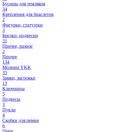
Бусины для темляков
34
Крепления для браслетов
2
Фигурки, статуэтки
3
Брелки, подвески
31
Прочее, разное
2
Прочее
134
Молнии YKK
35
Замки, застежки
13
Ключницы
5
Подвесы
3
Пукли
4
Скобки для ремня
6
Цепи