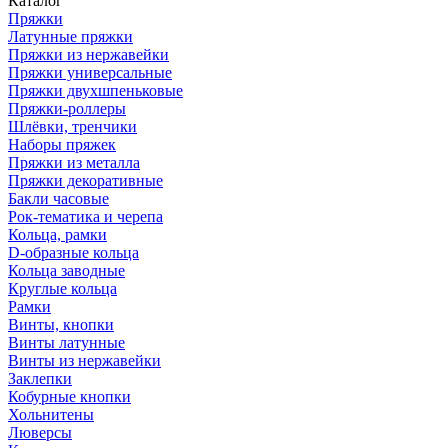
Каталог
Пряжки
Латунные пряжки
Пряжки из нержавейки
Пряжки универсальные
Пряжки двухшпеньковые
Пряжки-роллеры
Шлёвки, тренчики
Наборы пряжек
Пряжки из металла
Пряжки декоративные
Бакли часовые
Рок-тематика и черепа
Кольца, рамки
D-образные кольца
Кольца заводные
Круглые кольца
Рамки
Винты, кнопки
Винты латунные
Винты из нержавейки
Заклепки
Кобурные кнопки
Хольнитены
Люверсы