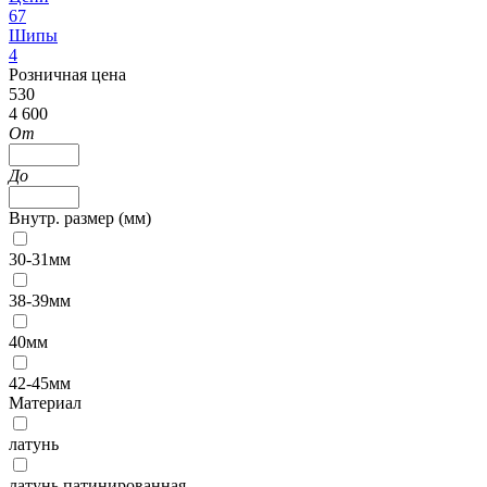
67
Шипы
4
Розничная цена
530
4 600
От
До
Внутр. размер (мм)
30-31мм
38-39мм
40мм
42-45мм
Материал
латунь
латунь патинированная