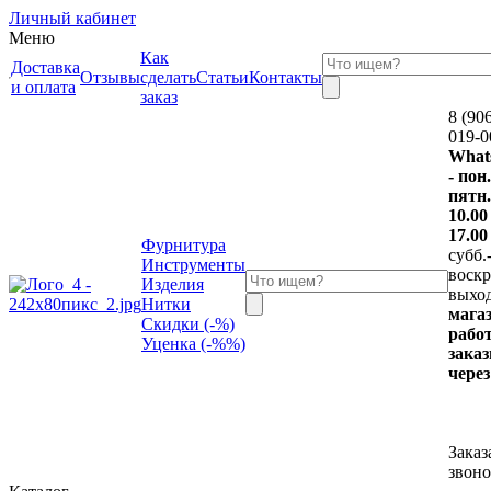
Личный кабинет
Меню
Как
Доставка
Отзывы
сделать
Статьи
Контакты
и оплата
заказ
8 (90
019-0
What
- пон.
пятн.
10.00
17.00
Фурнитура
субб.
Инструменты
воскр.
Изделия
выхо
Нитки
мага
Скидки (-%)
работ
Уценка (-%%)
зака
через
Заказ
звон