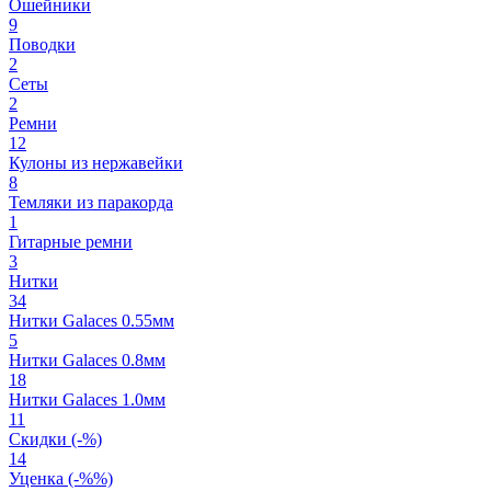
Ошейники
9
Поводки
2
Сеты
2
Ремни
12
Кулоны из нержавейки
8
Темляки из паракорда
1
Гитарные ремни
3
Нитки
34
Нитки Galaces 0.55мм
5
Нитки Galaces 0.8мм
18
Нитки Galaces 1.0мм
11
Скидки (-%)
14
Уценка (-%%)