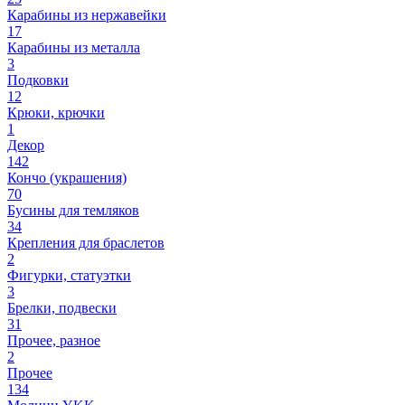
Карабины из нержавейки
17
Карабины из металла
3
Подковки
12
Крюки, крючки
1
Декор
142
Кончо (украшения)
70
Бусины для темляков
34
Крепления для браслетов
2
Фигурки, статуэтки
3
Брелки, подвески
31
Прочее, разное
2
Прочее
134