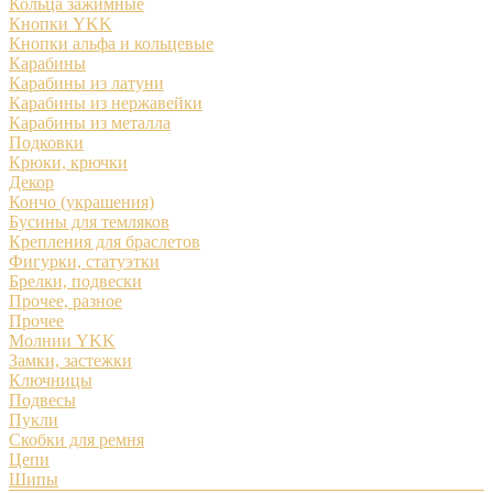
Кольца зажимные
Кнопки YKK
Кнопки альфа и кольцевые
Карабины
Карабины из латуни
Карабины из нержавейки
Карабины из металла
Подковки
Крюки, крючки
Декор
Кончо (украшения)
Бусины для темляков
Крепления для браслетов
Фигурки, статуэтки
Брелки, подвески
Прочее, разное
Прочее
Молнии YKK
Замки, застежки
Ключницы
Подвесы
Пукли
Скобки для ремня
Цепи
Шипы