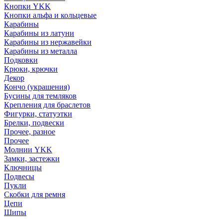
Кнопки YKK
Кнопки альфа и кольцевые
Карабины
Карабины из латуни
Карабины из нержавейки
Карабины из металла
Подковки
Крюки, крючки
Декор
Кончо (украшения)
Бусины для темляков
Крепления для браслетов
Фигурки, статуэтки
Брелки, подвески
Прочее, разное
Прочее
Молнии YKK
Замки, застежки
Ключницы
Подвесы
Пукли
Скобки для ремня
Цепи
Шипы