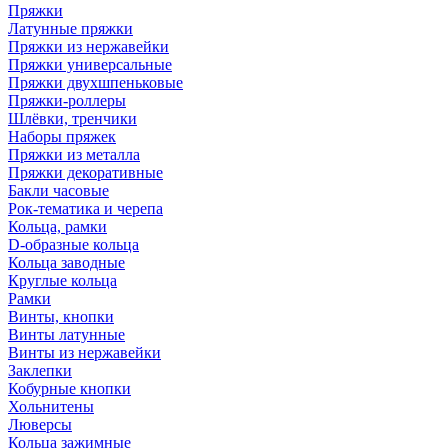
Пряжки
Латунные пряжки
Пряжки из нержавейки
Пряжки универсальные
Пряжки двухшпеньковые
Пряжки-роллеры
Шлёвки, тренчики
Наборы пряжек
Пряжки из металла
Пряжки декоративные
Бакли часовые
Рок-тематика и черепа
Кольца, рамки
D-образные кольца
Кольца заводные
Круглые кольца
Рамки
Винты, кнопки
Винты латунные
Винты из нержавейки
Заклепки
Кобурные кнопки
Хольнитены
Люверсы
Кольца зажимные