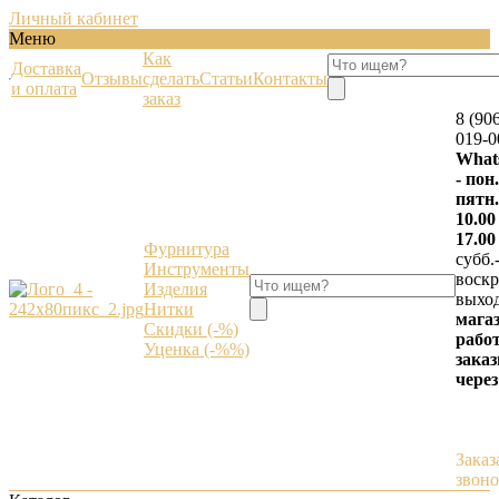
Личный кабинет
Меню
Как
Доставка
Отзывы
сделать
Статьи
Контакты
и оплата
заказ
8 (90
019-0
What
- пон.
пятн.
10.00
17.00
Фурнитура
субб.
Инструменты
воскр.
Изделия
выхо
Нитки
мага
Скидки (-%)
работ
Уценка (-%%)
зака
через
Заказ
звон