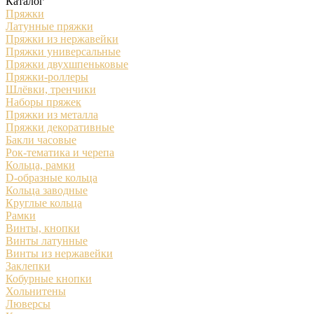
Каталог
Пряжки
Латунные пряжки
Пряжки из нержавейки
Пряжки универсальные
Пряжки двухшпеньковые
Пряжки-роллеры
Шлёвки, тренчики
Наборы пряжек
Пряжки из металла
Пряжки декоративные
Бакли часовые
Рок-тематика и черепа
Кольца, рамки
D-образные кольца
Кольца заводные
Круглые кольца
Рамки
Винты, кнопки
Винты латунные
Винты из нержавейки
Заклепки
Кобурные кнопки
Хольнитены
Люверсы