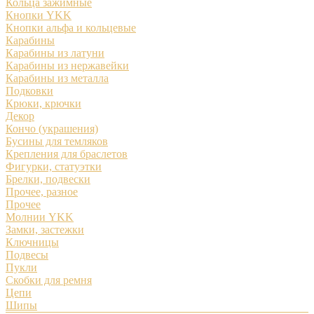
Кольца зажимные
Кнопки YKK
Кнопки альфа и кольцевые
Карабины
Карабины из латуни
Карабины из нержавейки
Карабины из металла
Подковки
Крюки, крючки
Декор
Кончо (украшения)
Бусины для темляков
Крепления для браслетов
Фигурки, статуэтки
Брелки, подвески
Прочее, разное
Прочее
Молнии YKK
Замки, застежки
Ключницы
Подвесы
Пукли
Скобки для ремня
Цепи
Шипы