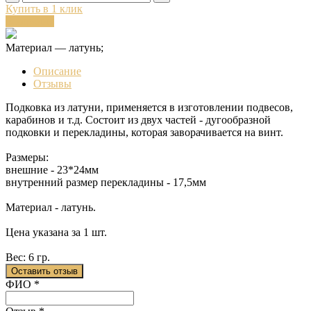
Купить в 1 клик
В корзину
Материал — латунь;
Описание
Отзывы
Подковка из латуни, применяется в изготовлении подвесов,
карабинов и т.д. Состоит из двух частей - дугообразной
подковки и перекладины, которая заворачивается на винт.
Размеры:
внешние - 23*24мм
внутренний размер перекладины - 17,5мм
Материал - латунь.
Цена указана за 1 шт.
Вес: 6 гр.
Оставить отзыв
Ваш отзыв был отправлен!
ФИО
*