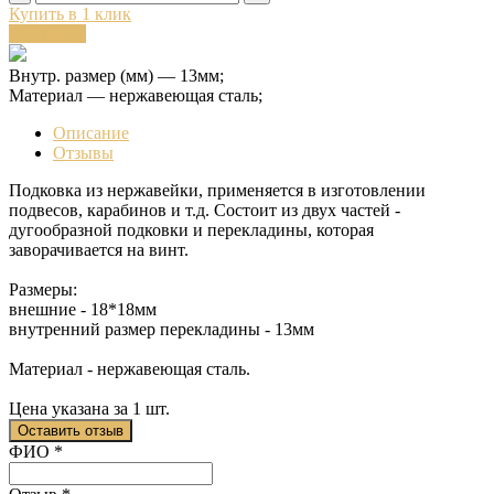
Купить в 1 клик
В корзину
Внутр. размер (мм) — 13мм;
Материал — нержавеющая сталь;
Описание
Отзывы
Подковка из нержавейки, применяется в изготовлении
подвесов, карабинов и т.д. Состоит из двух частей -
дугообразной подковки и перекладины, которая
заворачивается на винт.
Размеры:
внешние - 18*18мм
внутренний размер перекладины - 13мм
Материал - нержавеющая сталь.
Цена указана за 1 шт.
Оставить отзыв
Ваш отзыв был отправлен!
ФИО
*