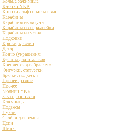
Кольца зажимные
Кнопки YKK
Кнопки альфа и кольцевые
Карабины
Карабины из латуни
Карабины из нержавейки
Карабины из металла
Подковки
Крюки, крючки
Декор
Кончо (украшения)
Бусины для темляков
Крепления для браслетов
Фигурки, статуэтки
Брелки, подвески
Прочее, разное
Прочее
Молнии YKK
Замки, застежки
Ключницы
Подвесы
Пукли
Скобки для ремня
Цепи
Шипы