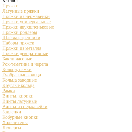
Каталог
Пряжки
Латунные пряжки
Пряжки из нержавейки
Пряжки универсальные
Пряжки двухшпеньковые
Пряжки-роллеры
Шлёвки, тренчики
Наборы пряжек
Пряжки из металла
Пряжки декоративные
Бакли часовые
Рок-тематика и черепа
Кольца, рамки
D-образные кольца
Кольца заводные
Круглые кольца
Рамки
Винты, кнопки
Винты латунные
Винты из нержавейки
Заклепки
Кобурные кнопки
Хольнитены
Люверсы