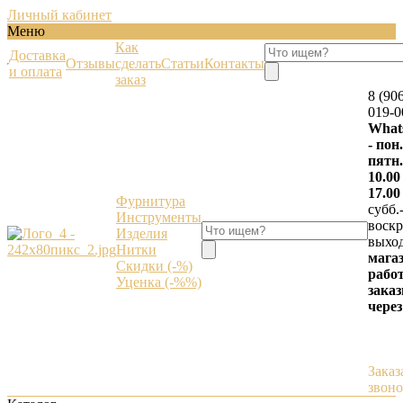
Личный кабинет
Меню
Как
Доставка
Отзывы
сделать
Статьи
Контакты
и оплата
заказ
8 (90
019-0
What
- пон.
пятн.
10.00
17.00
Фурнитура
субб.
Инструменты
воскр.
Изделия
выхо
Нитки
мага
Скидки (-%)
работ
Уценка (-%%)
зака
через
Заказ
звон