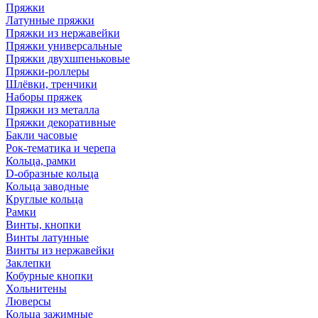
Пряжки
Латунные пряжки
Пряжки из нержавейки
Пряжки универсальные
Пряжки двухшпеньковые
Пряжки-роллеры
Шлёвки, тренчики
Наборы пряжек
Пряжки из металла
Пряжки декоративные
Бакли часовые
Рок-тематика и черепа
Кольца, рамки
D-образные кольца
Кольца заводные
Круглые кольца
Рамки
Винты, кнопки
Винты латунные
Винты из нержавейки
Заклепки
Кобурные кнопки
Хольнитены
Люверсы
Кольца зажимные