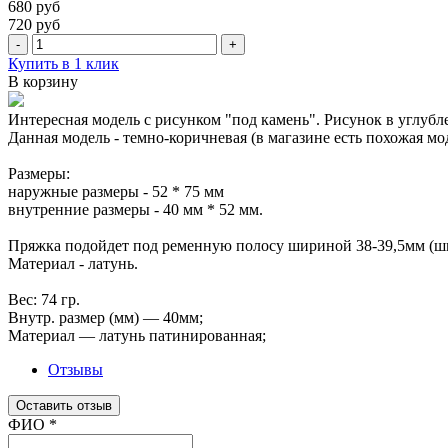
680 руб
720 руб
-
+
Купить в 1 клик
В корзину
Интересная модель с рисунком "под камень". Рисунок в углубл
Данная модель - темно-коричневая (в магазине есть похожая мод
Размеры:
наружные размеры - 52 * 75 мм
внутренние размеры - 40 мм * 52 мм.
Пряжка подойдет под ременную полосу шириной 38-39,5мм (ши
Материал - латунь.
Вес: 74 гр.
Внутр. размер (мм) — 40мм;
Материал — латунь патинированная;
Отзывы
Оставить отзыв
Ваш отзыв был отправлен!
ФИО
*