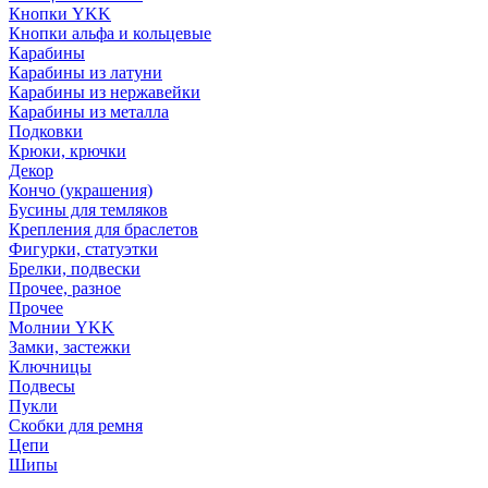
Кнопки YKK
Кнопки альфа и кольцевые
Карабины
Карабины из латуни
Карабины из нержавейки
Карабины из металла
Подковки
Крюки, крючки
Декор
Кончо (украшения)
Бусины для темляков
Крепления для браслетов
Фигурки, статуэтки
Брелки, подвески
Прочее, разное
Прочее
Молнии YKK
Замки, застежки
Ключницы
Подвесы
Пукли
Скобки для ремня
Цепи
Шипы