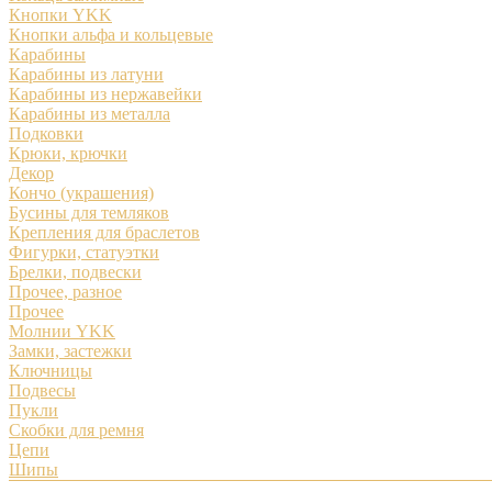
Кнопки YKK
Кнопки альфа и кольцевые
Карабины
Карабины из латуни
Карабины из нержавейки
Карабины из металла
Подковки
Крюки, крючки
Декор
Кончо (украшения)
Бусины для темляков
Крепления для браслетов
Фигурки, статуэтки
Брелки, подвески
Прочее, разное
Прочее
Молнии YKK
Замки, застежки
Ключницы
Подвесы
Пукли
Скобки для ремня
Цепи
Шипы