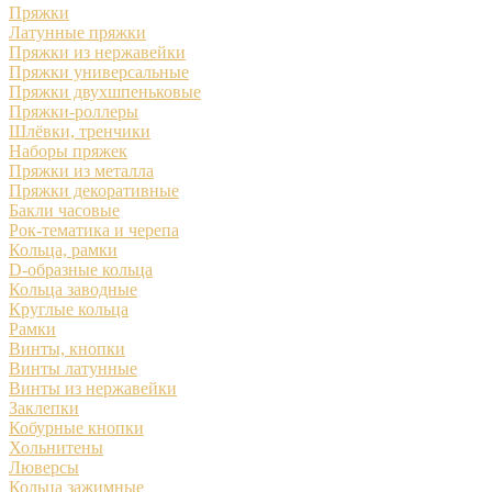
Пряжки
Латунные пряжки
Пряжки из нержавейки
Пряжки универсальные
Пряжки двухшпеньковые
Пряжки-роллеры
Шлёвки, тренчики
Наборы пряжек
Пряжки из металла
Пряжки декоративные
Бакли часовые
Рок-тематика и черепа
Кольца, рамки
D-образные кольца
Кольца заводные
Круглые кольца
Рамки
Винты, кнопки
Винты латунные
Винты из нержавейки
Заклепки
Кобурные кнопки
Хольнитены
Люверсы
Кольца зажимные