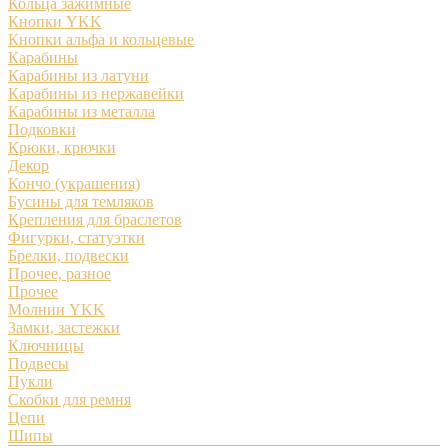
Кольца зажимные
Кнопки YKK
Кнопки альфа и кольцевые
Карабины
Карабины из латуни
Карабины из нержавейки
Карабины из металла
Подковки
Крюки, крючки
Декор
Кончо (украшения)
Бусины для темляков
Крепления для браслетов
Фигурки, статуэтки
Брелки, подвески
Прочее, разное
Прочее
Молнии YKK
Замки, застежки
Ключницы
Подвесы
Пукли
Скобки для ремня
Цепи
Шипы