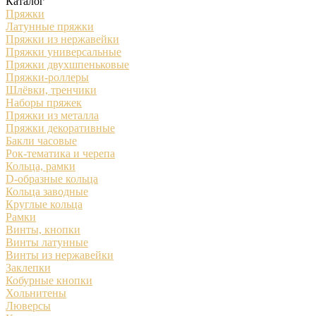
Каталог
Пряжки
Латунные пряжки
Пряжки из нержавейки
Пряжки универсальные
Пряжки двухшпеньковые
Пряжки-роллеры
Шлёвки, тренчики
Наборы пряжек
Пряжки из металла
Пряжки декоративные
Бакли часовые
Рок-тематика и черепа
Кольца, рамки
D-образные кольца
Кольца заводные
Круглые кольца
Рамки
Винты, кнопки
Винты латунные
Винты из нержавейки
Заклепки
Кобурные кнопки
Хольнитены
Люверсы