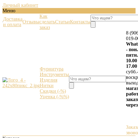
Личный кабинет
Меню
Как
Доставка
Отзывы
сделать
Статьи
Контакты
и оплата
заказ
8 (90
019-0
What
- пон.
пятн.
10.00
17.00
Фурнитура
субб.
Инструменты
воскр.
Изделия
выхо
Нитки
мага
Скидки (-%)
работ
Уценка (-%%)
зака
через
Заказ
звон