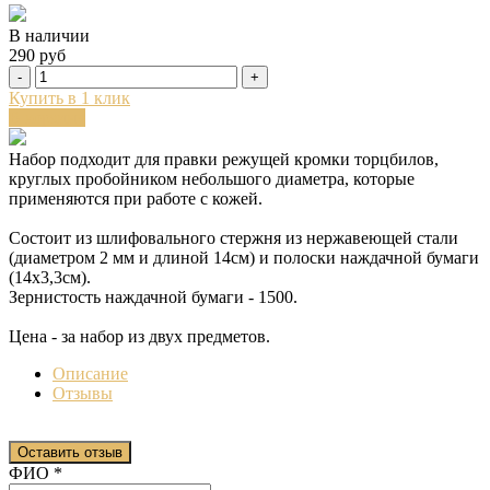
В наличии
290 руб
-
+
Купить в 1 клик
В корзину
Набор подходит для правки режущей кромки торцбилов,
круглых пробойником небольшого диаметра, которые
применяются при работе с кожей.
Состоит из шлифовального стержня из нержавеющей стали
(диаметром 2 мм и длиной 14см) и полоски наждачной бумаги
(14х3,3см).
Зернистость наждачной бумаги - 1500.
Цена - за набор из двух предметов.
Описание
Отзывы
Оставить отзыв
Ваш отзыв был отправлен!
ФИО
*