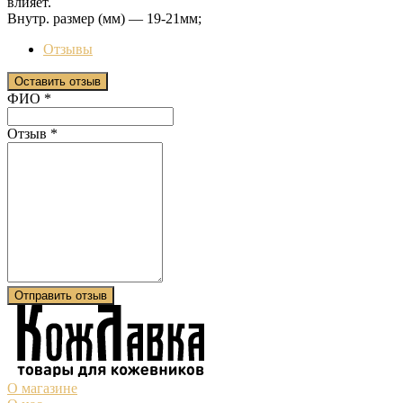
влияет.
Внутр. размер (мм) — 19-21мм;
Отзывы
Оставить отзыв
Ваш отзыв был отправлен!
ФИО
*
Отзыв
*
Отправить отзыв
О магазине