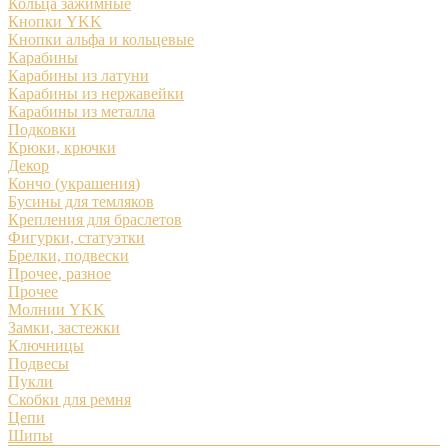
Кольца зажимные
Кнопки YKK
Кнопки альфа и кольцевые
Карабины
Карабины из латуни
Карабины из нержавейки
Карабины из металла
Подковки
Крюки, крючки
Декор
Кончо (украшения)
Бусины для темляков
Крепления для браслетов
Фигурки, статуэтки
Брелки, подвески
Прочее, разное
Прочее
Молнии YKK
Замки, застежки
Ключницы
Подвесы
Пукли
Скобки для ремня
Цепи
Шипы