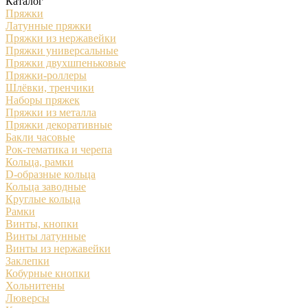
Каталог
Пряжки
Латунные пряжки
Пряжки из нержавейки
Пряжки универсальные
Пряжки двухшпеньковые
Пряжки-роллеры
Шлёвки, тренчики
Наборы пряжек
Пряжки из металла
Пряжки декоративные
Бакли часовые
Рок-тематика и черепа
Кольца, рамки
D-образные кольца
Кольца заводные
Круглые кольца
Рамки
Винты, кнопки
Винты латунные
Винты из нержавейки
Заклепки
Кобурные кнопки
Хольнитены
Люверсы