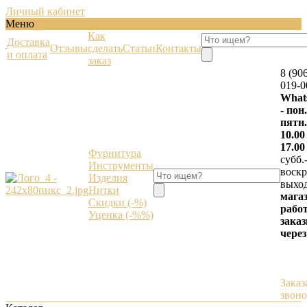
Личный кабинет
Меню
Как
Доставка
Отзывы
сделать
Статьи
Контакты
и оплата
заказ
8 (90
019-0
What
- пон.
пятн.
10.00
17.00
Фурнитура
субб.
Инструменты
воскр.
Изделия
выхо
Нитки
мага
Скидки (-%)
работ
Уценка (-%%)
зака
через
Заказ
звон