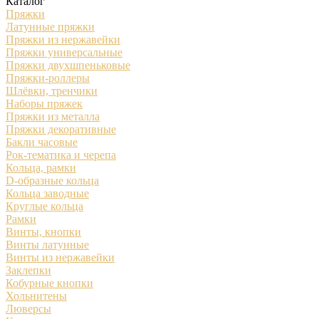
Каталог
Пряжки
Латунные пряжки
Пряжки из нержавейки
Пряжки универсальные
Пряжки двухшпеньковые
Пряжки-роллеры
Шлёвки, тренчики
Наборы пряжек
Пряжки из металла
Пряжки декоративные
Бакли часовые
Рок-тематика и черепа
Кольца, рамки
D-образные кольца
Кольца заводные
Круглые кольца
Рамки
Винты, кнопки
Винты латунные
Винты из нержавейки
Заклепки
Кобурные кнопки
Хольнитены
Люверсы