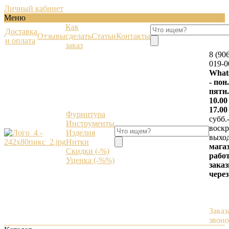
Личный кабинет
Меню
Как
Доставка
Отзывы
сделать
Статьи
Контакты
и оплата
заказ
8 (90
019-0
What
- пон.
пятн.
10.00
17.00
Фурнитура
субб.
Инструменты
воскр.
Изделия
выхо
Нитки
мага
Скидки (-%)
работ
Уценка (-%%)
зака
через
Заказ
звон