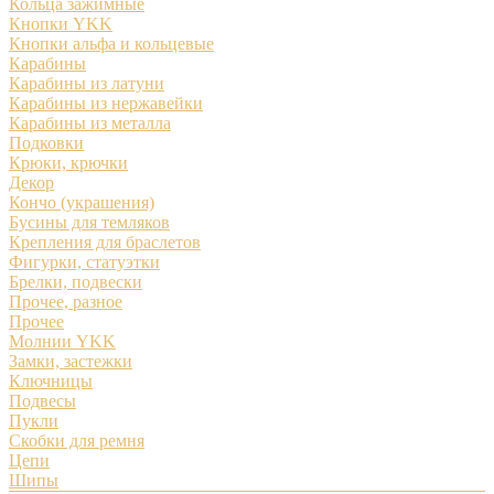
Кольца зажимные
Кнопки YKK
Кнопки альфа и кольцевые
Карабины
Карабины из латуни
Карабины из нержавейки
Карабины из металла
Подковки
Крюки, крючки
Декор
Кончо (украшения)
Бусины для темляков
Крепления для браслетов
Фигурки, статуэтки
Брелки, подвески
Прочее, разное
Прочее
Молнии YKK
Замки, застежки
Ключницы
Подвесы
Пукли
Скобки для ремня
Цепи
Шипы